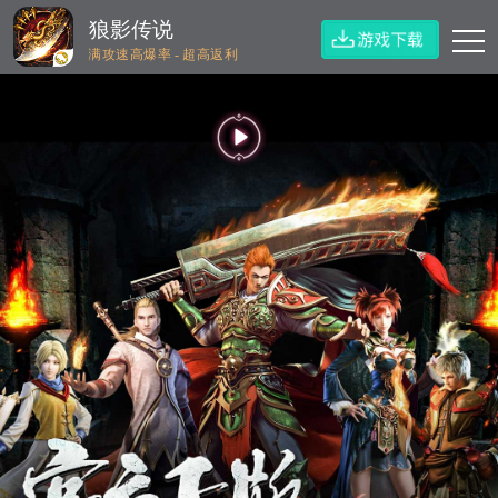
狼影传说
满攻速高爆率 - 超高返利
<